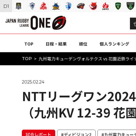
D
1
TOP
日程・結果
順位
個人ランキング
九州電力キューデンヴォルテクス vs 花園近鉄ライナー
TOP
2025.02.24
NTTリーグワン2024
（九州KV 12-39 花
試合レポート
#ディビジョン2
#九州電力キュー