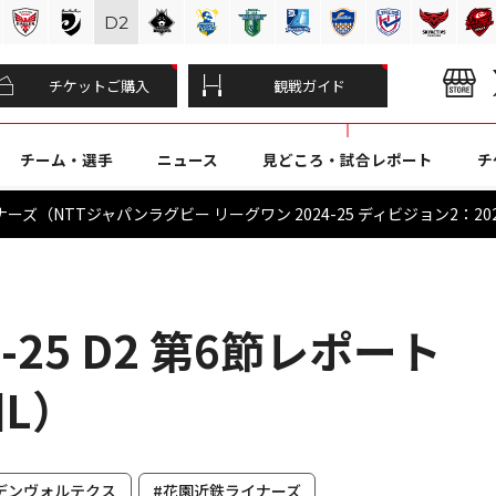
D
2
チケットご購入
観戦ガイド
チーム・選手
ニュース
見どころ・試合レポート
チ
ズ（NTTジャパンラグビー リーグワン 2024-25 ディビジョン2：202
-25 D2 第6節レポート
園L）
デンヴォルテクス
#花園近鉄ライナーズ