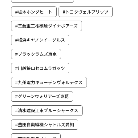
#栃木ホンダヒート
#トヨタヴェルブリッツ
#三菱重工相模原ダイナボアーズ
#横浜キヤノンイーグルス
#ブラックラムズ東京
#川越狭山セコムラガッツ
#九州電力キューデンヴォルテクス
#グリーンウォリアーズ東葛
#清水建設江東ブルーシャークス
#豊田自動織機シャトルズ愛知