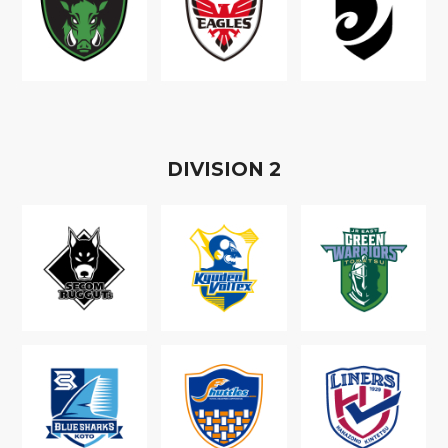
D
IVISION
2