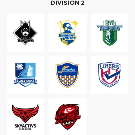
D
IVISION
2