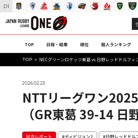
D
1
TOP
日程・結果
順位
個人ランキング
NECグリーンロケッツ東葛 vs 日野レッドドルフィンズ
TOP
2026.02.23
NTTリーグワン2025
（GR東葛 39-14 日
試合レポート
#ディビジョン2
#日野レッドドル