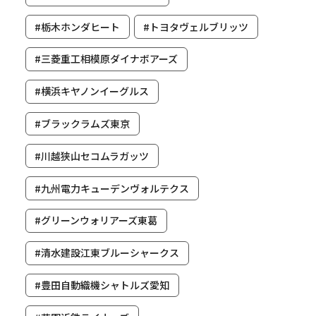
#栃木ホンダヒート
#トヨタヴェルブリッツ
#三菱重工相模原ダイナボアーズ
#横浜キヤノンイーグルス
#ブラックラムズ東京
#川越狭山セコムラガッツ
#九州電力キューデンヴォルテクス
#グリーンウォリアーズ東葛
#清水建設江東ブルーシャークス
#豊田自動織機シャトルズ愛知