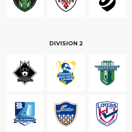
D
IVISION
2