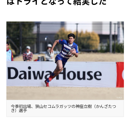
はトライとなって結実した
今季初出場、狭山セコムラガッツの神座立樹（かんざたつ
き）選手