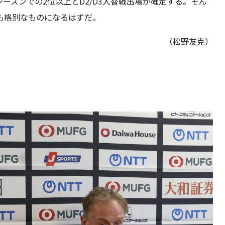
ーズンでの2位以上とD2/D3入替戦出場が確定する。そん
も格別なものになるはずだ。
（松野友克）