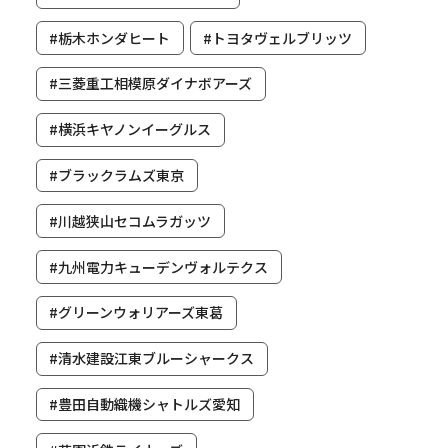
#栃木ホンダヒート
#トヨタヴェルブリッツ
#三菱重工相模原ダイナボアーズ
#横浜キヤノンイーグルス
#ブラックラムズ東京
#川越狭山セコムラガッツ
#九州電力キューデンヴォルテクス
#グリーンウォリアーズ東葛
#清水建設江東ブルーシャークス
#豊田自動織機シャトルズ愛知