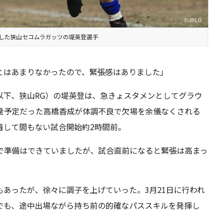
した狭山セコムラガッツの堤英登選手
とはあまりなかったので、緊張感はありました」
以下、狭山RG）の堤英登は、急きょスタメンとしてグラウ
発予定だった高橋香成が体調不良で欠場を余儀なくされる
着して間もない試合開始約2時間前。
で準備はできていましたが、試合直前になると緊張は高まっ
あったが、徐々に調子を上げていった。3月21日に行われ
でも、途中出場ながら持ち前の的確なパススキルを発揮し