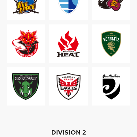
D
IVISION
2