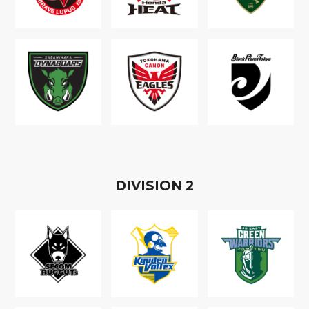
D
IVISION
2