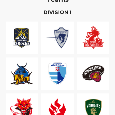
D
IVISION
1