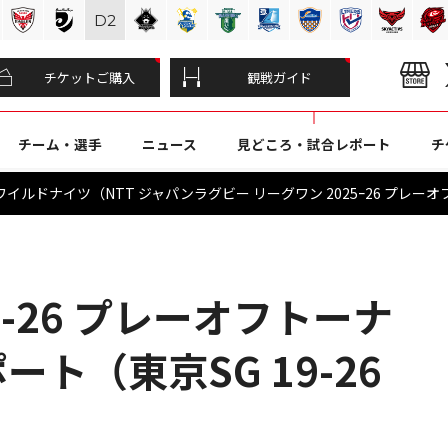
D
2
チケットご購入
観戦ガイド
チーム・選手
ニュース
見どころ・試合レポート
チ
ルドナイツ（NTT ジャパンラグビー リーグワン 2025ｰ26 プレーオフ
5-26 プレーオフトーナ
ト（東京SG 19-26