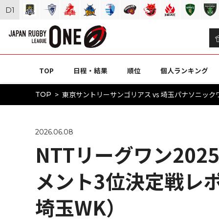
D
1
TOP
日程・結果
順位
個人ランキング
東京サントリーサンゴリアス vs 埼玉パナソニックワイ
TOP
2026.06.08
NTTリーグワン202
メント3位決定戦レポー
埼玉WK）