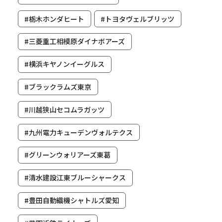
#栃木ホンダヒート
#トヨタヴェルブリッツ
#三菱重工相模原ダイナボアーズ
#横浜キヤノンイーグルス
#ブラックラムズ東京
#川越狭山セコムラガッツ
#九州電力キューデンヴォルテクス
#グリーンウォリアーズ東葛
#清水建設江東ブルーシャークス
#豊田自動織機シャトルズ愛知