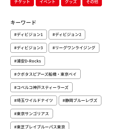
チケット
イベント
グッズ
その他
キーワード
#ディビジョン1
#ディビジョン2
#ディビジョン3
#リーグワンライジング
#浦安D-Rocks
#クボタスピアーズ船橋・東京ベイ
#コベルコ神戸スティーラーズ
#埼玉ワイルドナイツ
#静岡ブルーレヴズ
#東京サンゴリアス
#東芝ブレイブルーパス東京