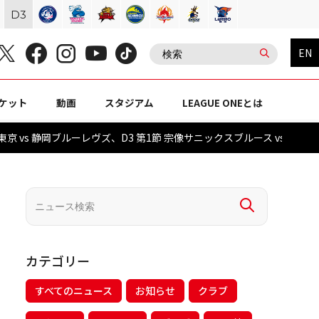
D
3
EN
ケット
動画
スタジアム
LEAGUE ONEとは
東京 vs 静岡ブルーレヴズ、D3 第1節 宗像サニックスブルース vs 
カテゴリー
すべてのニュース
お知らせ
クラブ