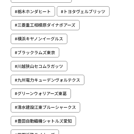
#栃木ホンダヒート
#トヨタヴェルブリッツ
#三菱重工相模原ダイナボアーズ
#横浜キヤノンイーグルス
#ブラックラムズ東京
#川越狭山セコムラガッツ
#九州電力キューデンヴォルテクス
#グリーンウォリアーズ東葛
#清水建設江東ブルーシャークス
#豊田自動織機シャトルズ愛知