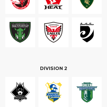
D
IVISION
2