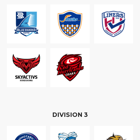
D
IVISION
3