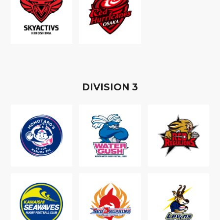
D
IVISION
3