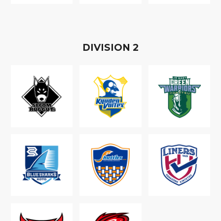
D
IVISION
2