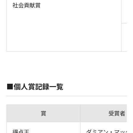
社会貢献賞
シ
【
受
ht
■個人賞記録一覧
賞
受賞者
得点王
ダミアン・マッケ