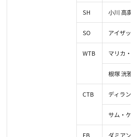
SH
小川 高廣
SO
アイザッ
WTB
マリカ・
根塚 洸雅
CTB
ディラン
サム・ケ
FB
ダミアン・