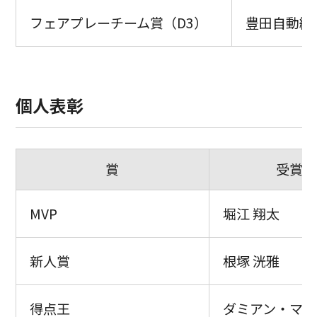
フェアプレーチーム賞（D3）
豊田自動織
個人表彰
賞
受賞者
MVP
堀江 翔太
新人賞
根塚 洸雅
得点王
ダミアン・マッ