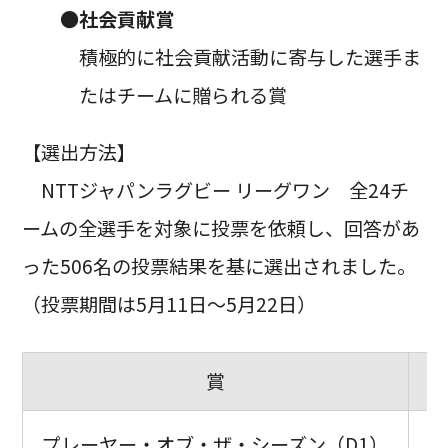
●
社会貢献賞
積極的に社会貢献活動に寄与した選手ま
たはチームに贈られる賞
【選出方法】
NTTジャパンラグビー リーグワン 全24チ
ームの全選手を対象に投票を依頼し、回答があ
った506名の投票結果を基に選出されました。
（投票期間は5月11日～5月22日）
賞
プレーヤー・オブ・ザ・シーズン（D1）
堀