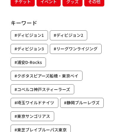
チケット
イベント
グッズ
その他
キーワード
#ディビジョン1
#ディビジョン2
#ディビジョン3
#リーグワンライジング
#浦安D-Rocks
#クボタスピアーズ船橋・東京ベイ
#コベルコ神戸スティーラーズ
#埼玉ワイルドナイツ
#静岡ブルーレヴズ
#東京サンゴリアス
#東芝ブレイブルーパス東京