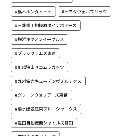
#栃木ホンダヒート
#トヨタヴェルブリッツ
#三菱重工相模原ダイナボアーズ
#横浜キヤノンイーグルス
#ブラックラムズ東京
#川越狭山セコムラガッツ
#九州電力キューデンヴォルテクス
#グリーンウォリアーズ東葛
#清水建設江東ブルーシャークス
#豊田自動織機シャトルズ愛知