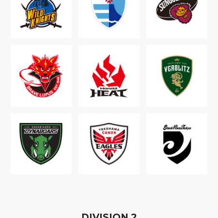
D
IVISION
2