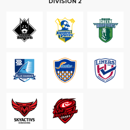
D
IVISION
2