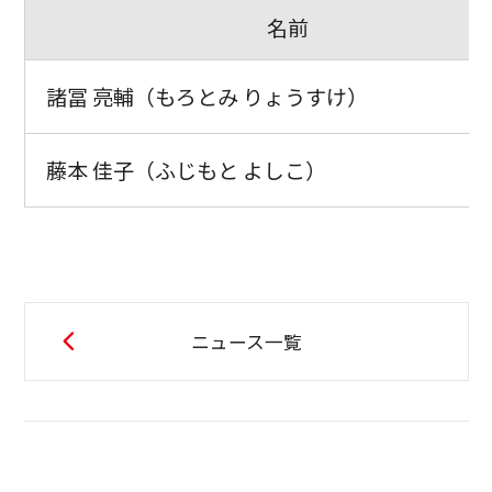
名前
諸冨 亮輔（もろとみ りょうすけ）
藤本 佳子（ふじもと よしこ）
ニュース一覧