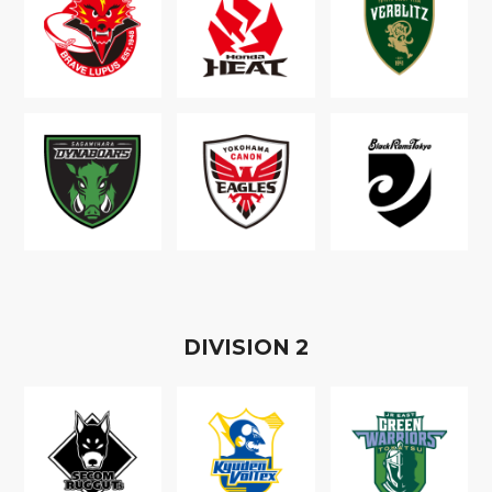
D
IVISION
2