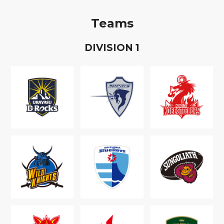
Teams
D
IVISION
1