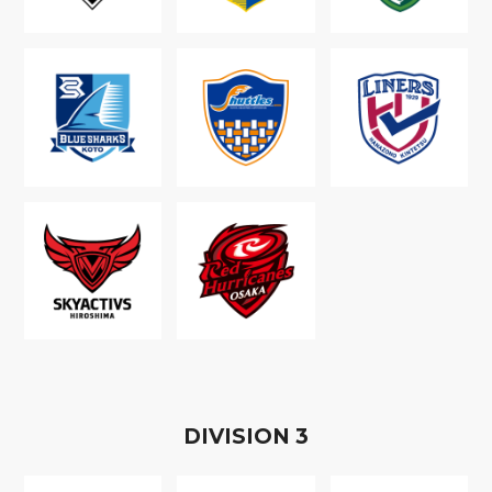
D
IVISION
3