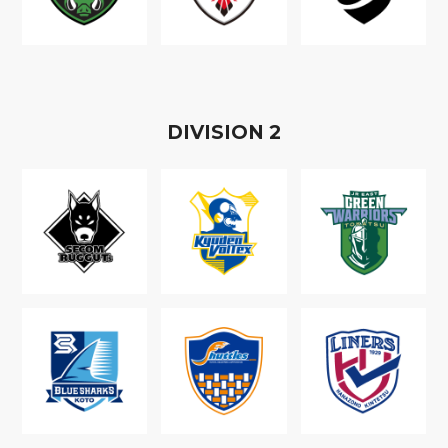
D
IVISION
2