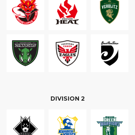
D
IVISION
2