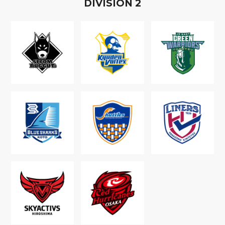
D
IVISION
2