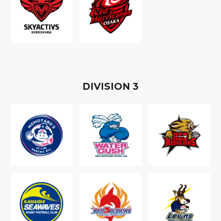
D
IVISION
3