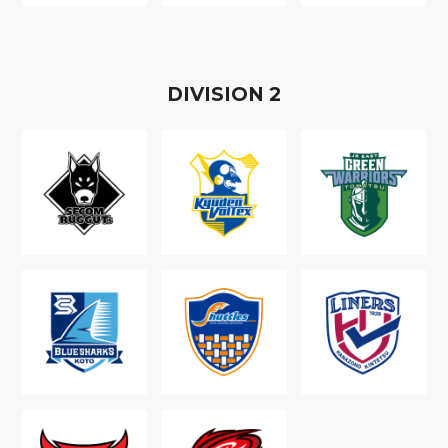
D
IVISION
2