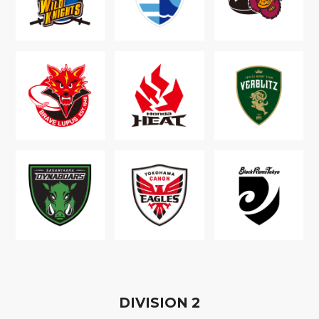
D
IVISION
2