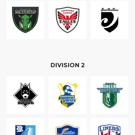
D
IVISION
2