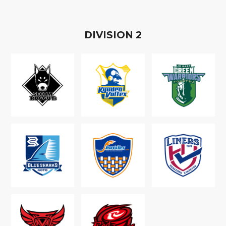
D
IVISION
2