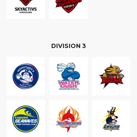
D
IVISION
3