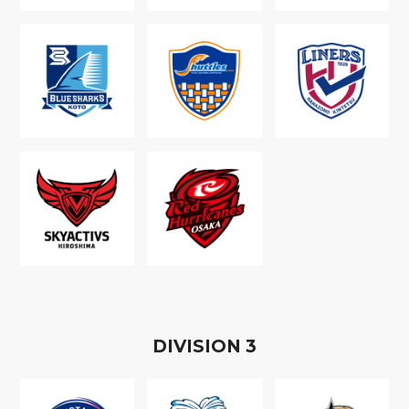
D
IVISION
3