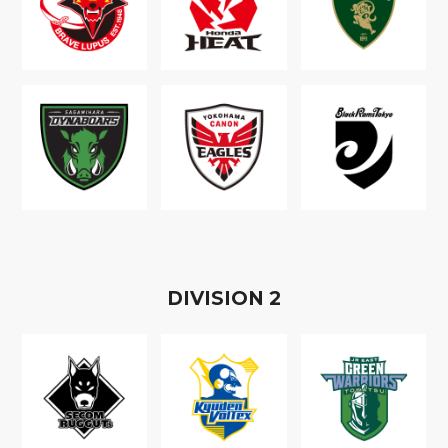
D
IVISION
2