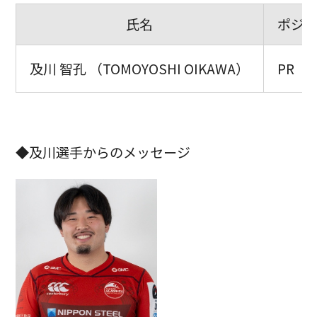
氏名
ポジ
及川 智孔 （TOMOYOSHI OIKAWA）
PR
◆及川選手からのメッセージ