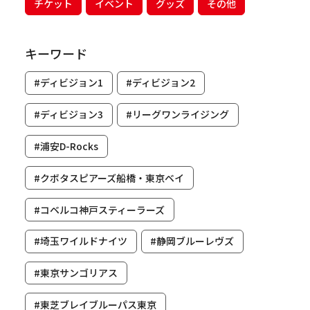
チケット
イベント
グッズ
その他
キーワード
#ディビジョン1
#ディビジョン2
#ディビジョン3
#リーグワンライジング
#浦安D-Rocks
#クボタスピアーズ船橋・東京ベイ
#コベルコ神戸スティーラーズ
#埼玉ワイルドナイツ
#静岡ブルーレヴズ
#東京サンゴリアス
#東芝ブレイブルーパス東京