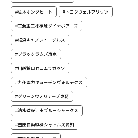
#栃木ホンダヒート
#トヨタヴェルブリッツ
#三菱重工相模原ダイナボアーズ
#横浜キヤノンイーグルス
#ブラックラムズ東京
#川越狭山セコムラガッツ
#九州電力キューデンヴォルテクス
#グリーンウォリアーズ東葛
#清水建設江東ブルーシャークス
#豊田自動織機シャトルズ愛知