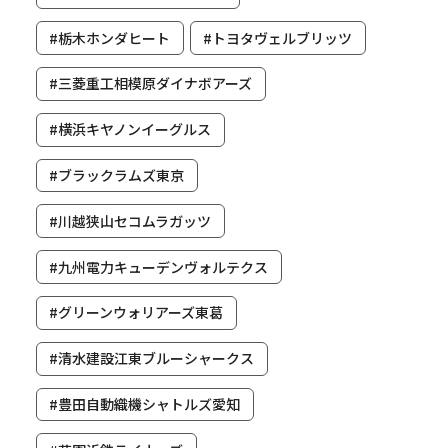
#栃木ホンダヒート
#トヨタヴェルブリッツ
#三菱重工相模原ダイナボアーズ
#横浜キヤノンイーグルス
#ブラックラムズ東京
#川越狭山セコムラガッツ
#九州電力キューデンヴォルテクス
#グリーンウォリアーズ東葛
#清水建設江東ブルーシャークス
#豊田自動織機シャトルズ愛知