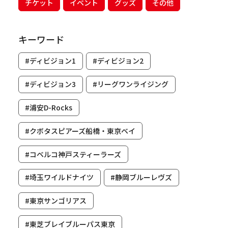
チケット
イベント
グッズ
その他
キーワード
#ディビジョン1
#ディビジョン2
#ディビジョン3
#リーグワンライジング
#浦安D-Rocks
#クボタスピアーズ船橋・東京ベイ
#コベルコ神戸スティーラーズ
#埼玉ワイルドナイツ
#静岡ブルーレヴズ
#東京サンゴリアス
#東芝ブレイブルーパス東京