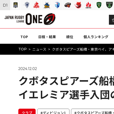
D
1
TOP
日程・結果
順位
個人ランキング
ニュース
クボタスピアーズ船橋・東京ベイ、ア
TOP
2024.12.02
クボタスピアーズ船
イエレミア選手入団
クラブ
#ディビジョン1
#クボタスピアーズ船橋