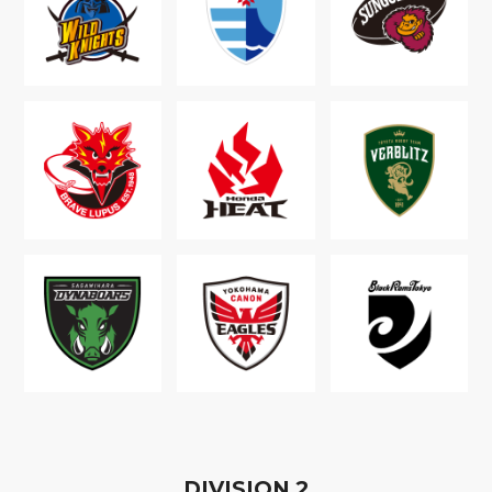
D
IVISION
2