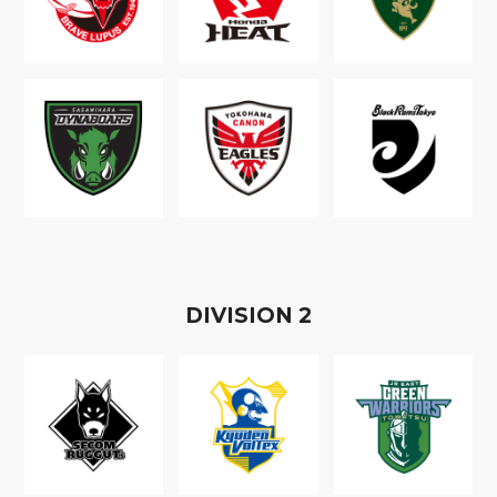
D
IVISION
2