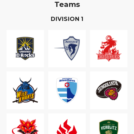
Teams
D
IVISION
1