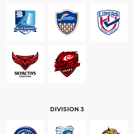
D
IVISION
3