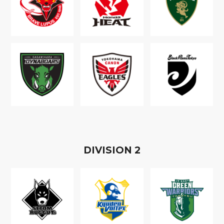
D
IVISION
2