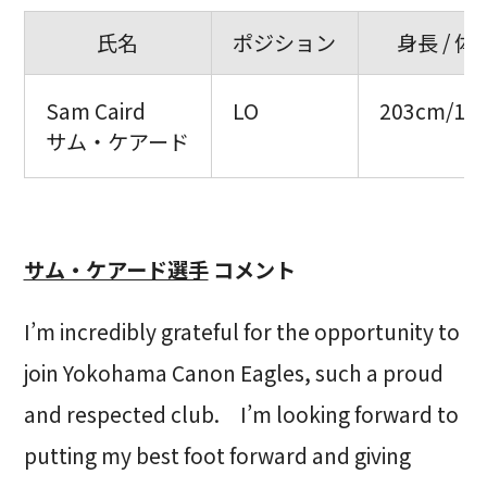
氏名
ポジション
身長 / 体
Sam Caird
LO
203cm/11
サム・ケアード
サム・ケアード選手
コメント
I’m incredibly grateful for the opportunity to
join Yokohama Canon Eagles, such a proud
and respected club. I’m looking forward to
putting my best foot forward and giving