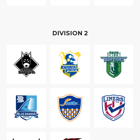
D
IVISION
2