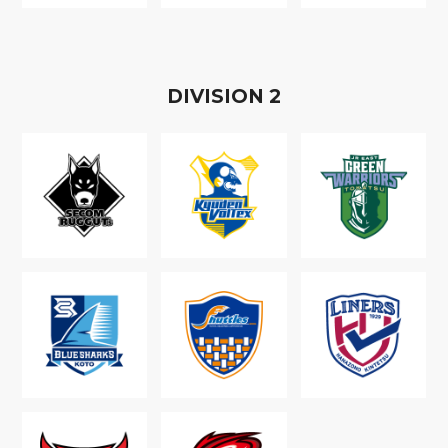
D
IVISION
2