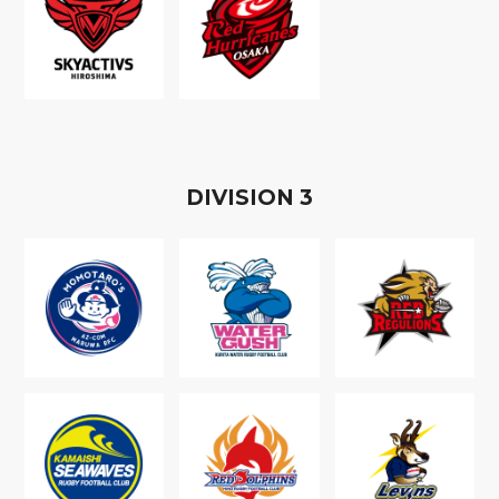
D
IVISION
3