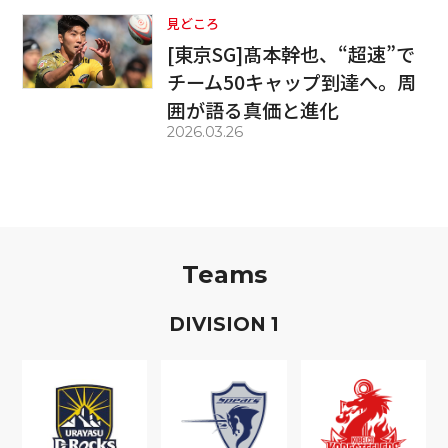
見どころ
[東京SG]髙本幹也、“超速”で
チーム50キャップ到達へ。周
囲が語る真価と進化
2026.03.26
Teams
D
IVISION
1