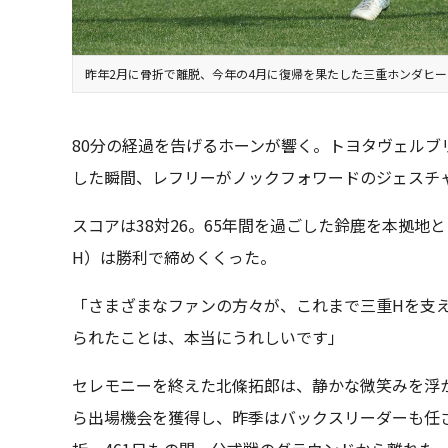
昨年2月に骨折で離脱、今年の4月に復帰を果たした三重ホンダヒ
80分の経過を告げるホーンが響く。トヨタヴェルブ
した瞬間、レフリーがノックフォワードのジェスチ
スコアは38対26。65年間を過ごした鈴鹿を本拠
H）は勝利で締めくくった。
「さまざまなファンの方々が、これまで三重Hを支
られたことは、本当にうれしいです」
セレモニーを終えた北條拓郎は、静かな微笑みを浮か
ら出場機会を獲得し、昨季はバックスリーダーも任さ