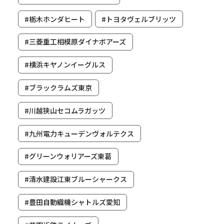
#栃木ホンダヒート
#トヨタヴェルブリッツ
#三菱重工相模原ダイナボアーズ
#横浜キヤノンイーグルス
#ブラックラムズ東京
#川越狭山セコムラガッツ
#九州電力キューデンヴォルテクス
#グリーンウォリアーズ東葛
#清水建設江東ブルーシャークス
#豊田自動織機シャトルズ愛知