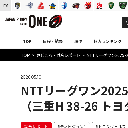
D
1
TOP
日程・結果
順位
個人ランキング
見どころ・試合レポート
NTTリーグワン2025-2
TOP
2026.05.10
NTTリーグワン2025
（三重H 38-26 ト
試合レポート
#ディビジョン1
#トヨタヴェルブ