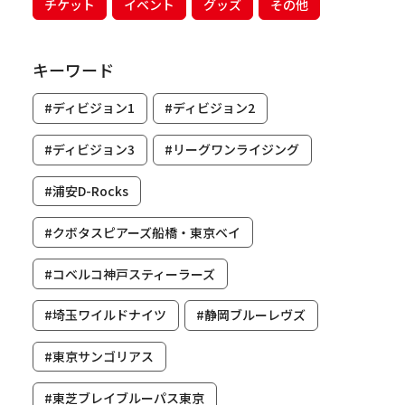
チケット
イベント
グッズ
その他
キーワード
#ディビジョン1
#ディビジョン2
#ディビジョン3
#リーグワンライジング
#浦安D-Rocks
#クボタスピアーズ船橋・東京ベイ
#コベルコ神戸スティーラーズ
#埼玉ワイルドナイツ
#静岡ブルーレヴズ
#東京サンゴリアス
#東芝ブレイブルーパス東京