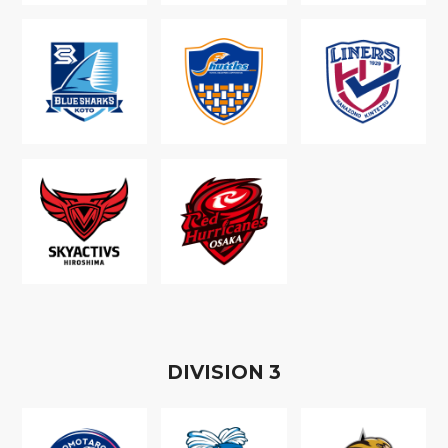
D
IVISION
3