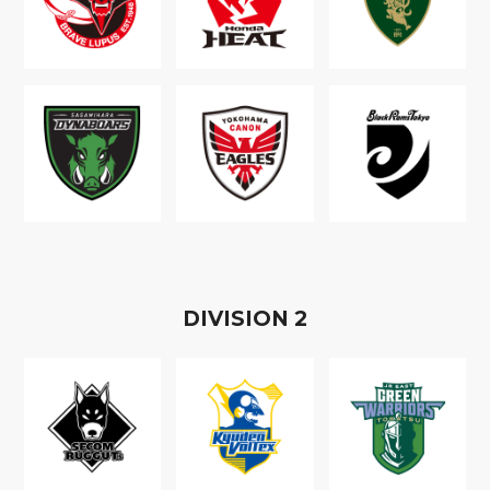
D
IVISION
2