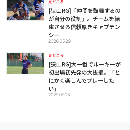
見どころ
[狭山RG]「仲間を鼓舞するの
が自分の役割」。チームを結
束させる信頼厚きキャプテン
シー
2026.05.29
見どころ
[狭山RG]大一番でルーキーが
初出場初先発の大抜擢。「と
にかく楽しんでプレーした
い」
2025.05.23