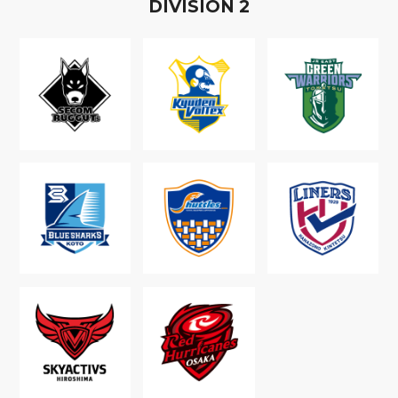
D
IVISION
2