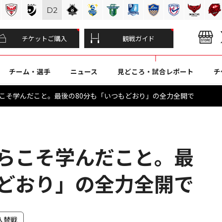
D
2
チケットご購入
観戦ガイド
チーム・選手
ニュース
見どころ・試合レポート
チ
らこそ学んだこと。最後の80分も「いつもどおり」の全力全開で
からこそ学んだこと。最
もどおり」の全力全開で
入替戦