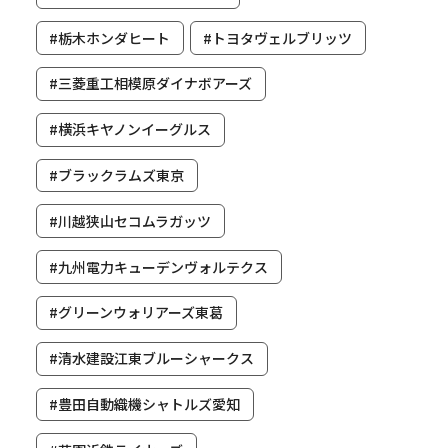
#栃木ホンダヒート
#トヨタヴェルブリッツ
#三菱重工相模原ダイナボアーズ
#横浜キヤノンイーグルス
#ブラックラムズ東京
#川越狭山セコムラガッツ
#九州電力キューデンヴォルテクス
#グリーンウォリアーズ東葛
#清水建設江東ブルーシャークス
#豊田自動織機シャトルズ愛知