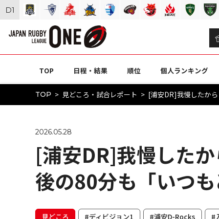
D
1
TOP
日程・結果
順位
個人ランキング
見どころ・試合レポート
[浦安DR]我慢したか
TOP
2026.05.28
[浦安DR]我慢した
後の80分も「いつ
見どころ
#ディビジョン1
#浦安D-Rocks
#