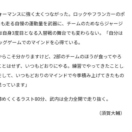
ォーマンスに強く太くつながった。ロックやフランカーのポ
mも走る自慢の運動量を武器に、チームのためならジャージ
は自身3度目となる入替戦の舞台でも変わらない。「自分は
ッグゲームでのマインドを心得ている。
からこそ分かりますけど、2部のチームのほうが食ってやろ
ことはせず、いつもどおりにやる。練習でやってきたことし
をして、いつもどおりのマインドで今季積み上げてきたもの
思っています」
めくくるラスト80分、武内は全力全開で走り抜く。
（須賀大輔）