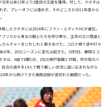
元年以来15年ぶり2度目の王座を獲得。対して、クボタは
えられず、プレーオフには進めず、それどころか2011年度から
た。
格したクボタには2016年にフラン・ルディケHCが着任。
アフリカから骨太の戦士たちを呼び寄せ、主将の立川理道と
ムカルチャーをじわじわと築きあげた。コロナ禍で途中打ち
後の年、2021シーズンに変化は起きた。5月9日、静岡エコ
ボタは、A組で6勝1分、2位の神戸製鋼と対戦。司令塔のバ
、試合の過半を14人で戦う厳しい状況に追い込まれながら
2018年から続けてきた無敗記録が途切れた瞬間だった。