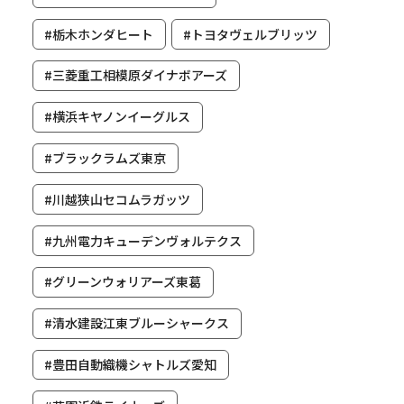
#栃木ホンダヒート
#トヨタヴェルブリッツ
#三菱重工相模原ダイナボアーズ
#横浜キヤノンイーグルス
#ブラックラムズ東京
#川越狭山セコムラガッツ
#九州電力キューデンヴォルテクス
#グリーンウォリアーズ東葛
#清水建設江東ブルーシャークス
#豊田自動織機シャトルズ愛知