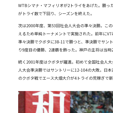
WTBシマナ・マフィリオが2トライをあげた。勝った
がトライ数で下回り、シーズンを終えた。
次は2000年度、第53回社会人大会の準々決勝。
えるため単純トーナメントで実施された。前年にV
準々決勝でクボタに38-11で勝つと、準決勝でサ
り9度目の優勝、2連覇を飾った。神戸の主将は当時
続く2001年度はクボタが躍進。初めて全国社会人
人大会準決勝ではサントリーに12-104の大敗。日
のクボタ戦でエース大畑大介が4トライの荒稼ぎで