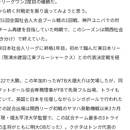
りリーグワン2度目の優勝だ。
から続く対戦史を振り返ってみようと思う。
、第51回全国社会人大会プール戦の1回戦、神戸ユニバでの対
てチーム再建を目指していた時期で、このシーズンは関西社会
引き分け）で終えていた。
東日本社会人リーグに昇格1年目。初めて臨んだ東日本リー
設（現清水建設江東ブルーシャークス）との代表決定戦を経
-22で大勝。この年加わったWTB大畑大介は欠場したが、同
フットボール協会専務理事がFBで先発フル出場、トライも
ていて、英国と日本を往復しながらシンガポールで行われた
での試合出場は関西リーグ初戦のヤマハ発動機戦以来3カ月
・現・環太平洋大学監督で、この試合チーム最多の3トライ
の主将がともに明大OBだった）。クボタはトンガ代表の