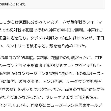
HIKO OTOMO）
。ここからは東西に分かれていたチームが毎年戦うフォーマ
での初対戦は花園で行われ神戸が40-12で勝利。神戸はこ
王座に名を刻む。クボタは4勝7敗で8位に終わったが、東日
中、サントリーを破るなど、殻を破り始めていた。
年目の2005年度。第2節、花園での対戦だったが、CTB
シーズントライ王を獲得するFBダミアン・マクイナリがト
藤宏明が4コンバージョンを完璧に決めた。NO8はオースト
99に優勝、のちクボタ、トンガ代表、リーグワンでも釜石
神戸の壁」を破ったクボタだったが、両者の立場が逆転する
かたどり着かなかったが、プレーオフまでは何度も進み、
ェイン・スミスを、司令塔にニュージーランド代表オールブ