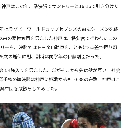
神戸はこの年、準決勝でサントリーと16-16で引き分けた
この年はラグビーワールドカップセブンズの前にシーズンを終
7以来の覇権奪回を果たした神戸は、秩父宮で行われたこの
ントリーを、決勝ではトヨタ自動車を、ともに3点差で振り切
28歳の増保輝則、副将は同学年の伊藤剛臣だった。
大会で4強入りを果たした。だがそこから先は壁が厚い。社会
本選手権の準決勝は神戸に挑戦するも10-38の完敗。神戸はこ
新興軍団を蹴散らしてみせた。