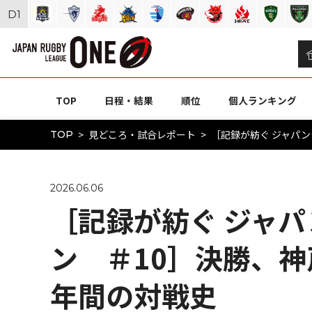
D
1
TOP
日程・結果
順位
個人ランキング
見どころ・試合レポート
［記録が紡ぐ ジャパン
TOP
2026.06.06
［記録が紡ぐ ジャ
ン ＃10］決勝、神戸
年間の対戦史