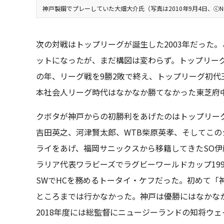
神戸製鋼でプレーしていた大畑大介氏（写真は2010年9月4日、ⓒNOBU
次の対戦はトップリーグが誕生した2003年だった
ットになったが、まだ構図は変わらず。トップリーグ
の年、リーグ戦を9勝2敗で終え、トップリーグ初代
本社会人リーグ時代はなかなか勝てなかった東芝府
クボタが神戸からの初勝利をあげたのはトップリーグ3
吉田英之、河津賢太郎、WTB柴原英孝、そしてこの
ライをあげ、福岡サニックスから移籍してきたSO伊
ラリア代表ワラビーズでラグビーワールドカップ19
SWでHCを務めるトータイ・ケフだった。初めて「
ところまでは行かなかった。神戸は優勝にはなかな
2018年度には総監督にニュージーランドの知将ウ