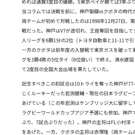
めれば通算3度目の優勝。S東京ベイが勝てば3季ぶ
当コラムでは決戦を前に、神戸製鋼vsクボタの時代
両チームが初めて対戦したのは1998年12月27日
戦だった。神戸はV7が途切れ、王座奪回を目指し
人リーグを6勝1分の2位（トヨタ自動車と11-11で
一方のクボタは前年度の入替戦で東京ガスを破って
グを3勝4敗の5位タイ（6位扱い）で終え、清水建
て2度目の全国大会出場を果たしていた。
記念すべきこの初試合は10トライを奪った神戸が77
じくルーキーだった岩渕健輔・現在の日本ラグビー
あげている（この年岩渕はケンブリッジ大に留学し
ラグビーワールドカップアジア予選にも参加。神戸
ぶり、7試合ぶりだった）。神戸の主将はFL小村淳
をあげた。一方、クボタの主将は赤塚隆（両チーム