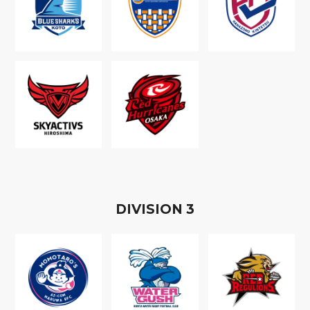
D
IVISION
3