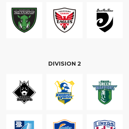
D
IVISION
2