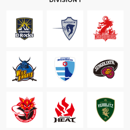
D
IVISION
1