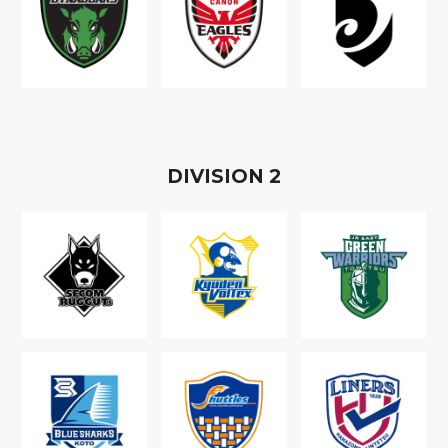
D
IVISION
2