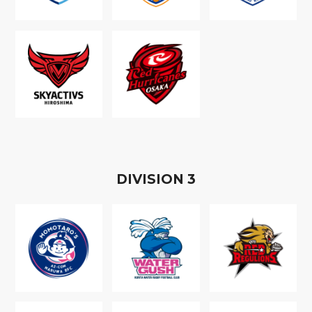
D
IVISION
3