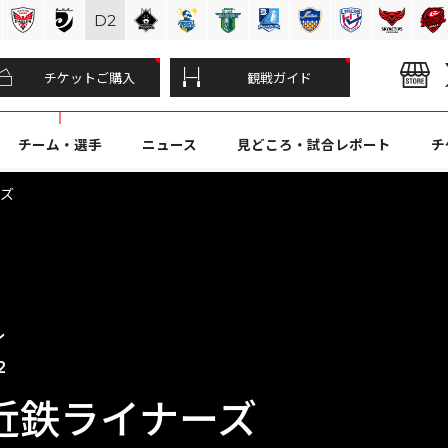
D
2
チケットご購入
観戦ガイド
チーム・選手
ニュース
見どころ・試合レポート
チ
ーズ
ン
2
近鉄ライナーズ