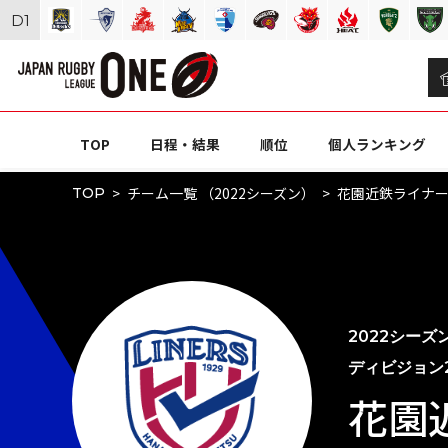
D
1
TOP
日程・結果
順位
個人ランキング
チーム一覧 （2022シーズン）
花園近鉄ライナ
TOP
2022シーズ
ディビジョン
花園