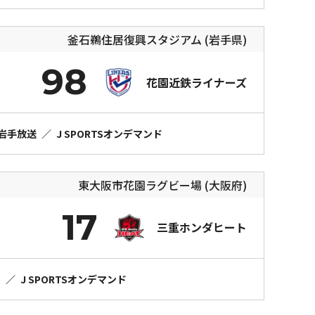
釜石鵜住居復興スタジアム (岩手県)
98
花園近鉄ライナーズ
C岩手放送
／
J SPORTSオンデマンド
東大阪市花園ラグビー場 (大阪府)
17
三重ホンダヒート
）
／
J SPORTSオンデマンド