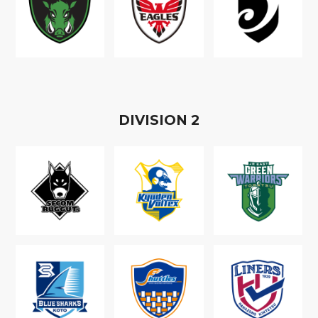
D
IVISION
2