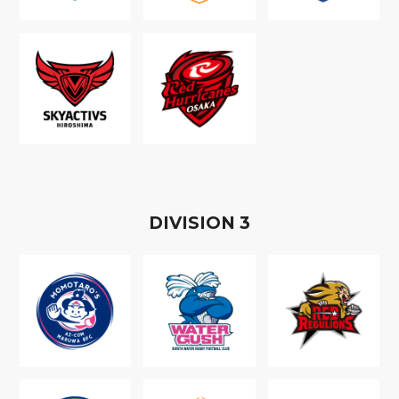
D
IVISION
3