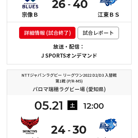
26
40
宗像Ｂ
江東ＢＳ
詳細情報 (試合終了)
試合レポート
放送・配信：
J SPORTSオンデマンド
NTTジャパンラグビー リーグワン2022 D2/D3 入替戦
第1戦 (P/R-M5)
パロマ瑞穂ラグビー場 (愛知県)
05.21
12:00
土
24
30