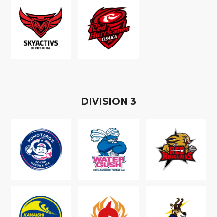
D
IVISION
3