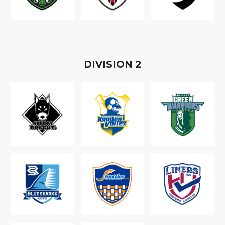
D
IVISION
2