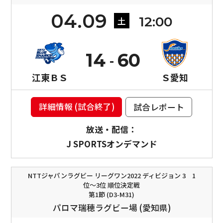
04.09
12:00
土
14
60
江東ＢＳ
Ｓ愛知
詳細情報 (試合終了)
試合レポート
放送・配信：
J SPORTSオンデマンド
NTTジャパンラグビー リーグワン2022 ディビジョン 3 1
位〜3位 順位決定戦
第1節 (D3-M31)
パロマ瑞穂ラグビー場 (愛知県)