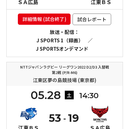
ＳＡ広島
江東ＢＳ
詳細情報 (試合終了)
試合レポート
放送・配信：
J SPORTS 1（録画）
／
J SPORTSオンデマンド
NTTジャパンラグビー リーグワン2022 D2/D3 入替戦
第2戦 (P/R-M6)
江東区夢の島競技場 (東京都)
05.28
14:30
土
53
19
江東ＢＳ
ＳＡ広島