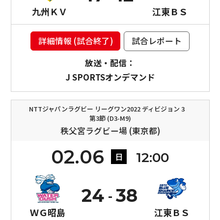
九州ＫＶ
江東ＢＳ
詳細情報 (試合終了)
試合レポート
放送・配信：
J SPORTSオンデマンド
NTTジャパンラグビー リーグワン2022 ディビジョン 3
第3節 (D3-M9)
秩父宮ラグビー場 (東京都)
02.06
12:00
日
24
38
ＷＧ昭島
江東ＢＳ