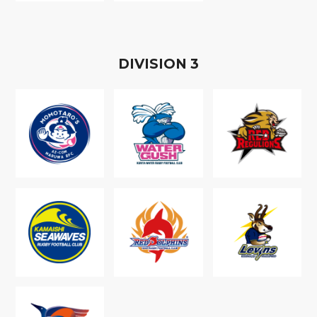
D
IVISION
3