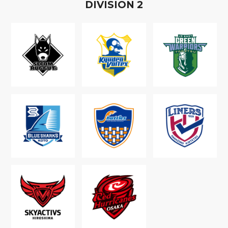
D
IVISION
2