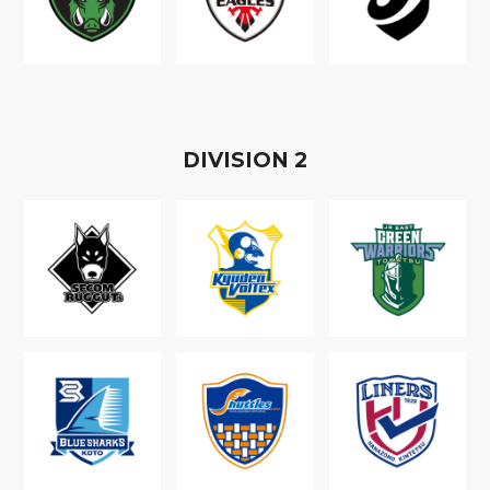
D
IVISION
2