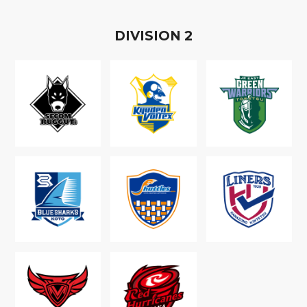
D
IVISION
2