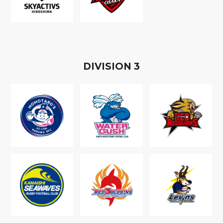
D
IVISION
3