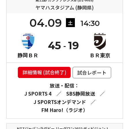
ヤマハスタジアム (静岡県)
04.09
14:30
土
45
19
静岡ＢＲ
ＢＲ東京
詳細情報 (試合終了)
試合レポート
放送・配信：
J SPORTS 4
／
SBS静岡放送
／
J SPORTSオンデマンド
／
FM Haro!（ラジオ）
NTTジャパンラグビー リーグワン2022 ディビジョン 1