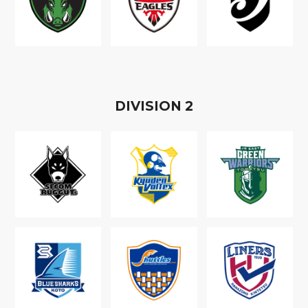
D
IVISION
2