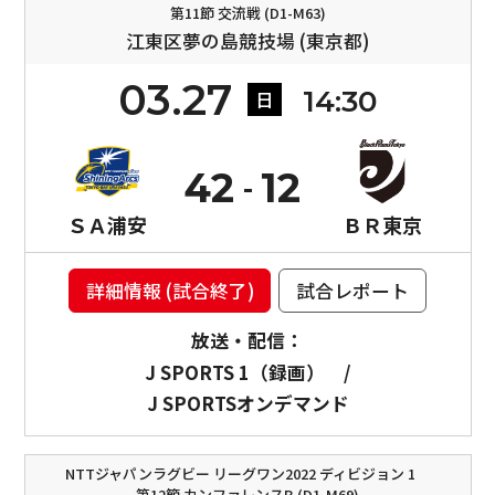
第11節 交流戦 (D1-M63)
江東区夢の島競技場 (東京都)
03.27
14:30
日
42
12
ＳＡ浦安
ＢＲ東京
詳細情報 (試合終了)
試合レポート
放送・配信：
J SPORTS 1（録画）
/
J SPORTSオンデマンド
NTTジャパンラグビー リーグワン2022 ディビジョン 1
第12節 カンファレンスB (D1-M69)