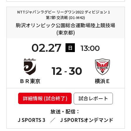
NTTジャパンラグビー リーグワン2022 ディビジョン 1
第7節 交流戦 (D1-M42)
駒沢オリンピック公園総合運動場陸上競技場
(東京都)
02.27
13:00
日
12
30
ＢＲ東京
横浜Ｅ
詳細情報 (試合終了)
試合レポート
放送・配信：
J SPORTS 3
／
J SPORTSオンデマンド