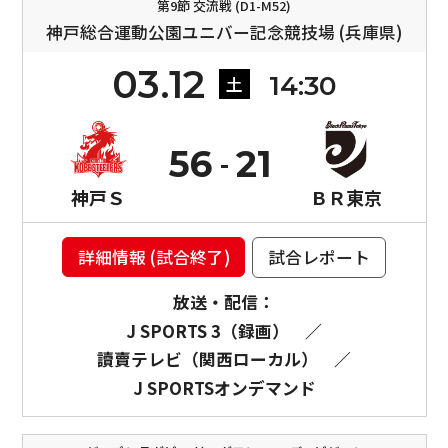
第9節 交流戦 (D1-M52)
神戸総合運動公園ユニバー記念競技場 (兵庫県)
03.12
14:30
土
56
21
神戸Ｓ
ＢＲ東京
詳細情報 (試合終了)
試合レポート
放送・配信：
J SPORTS 3（録画）
／
讀賣テレビ（関西ローカル）
／
J SPORTSオンデマンド