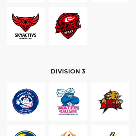
D
IVISION
3