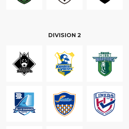
D
IVISION
2