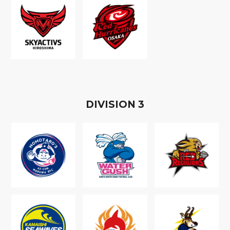
D
IVISION
3