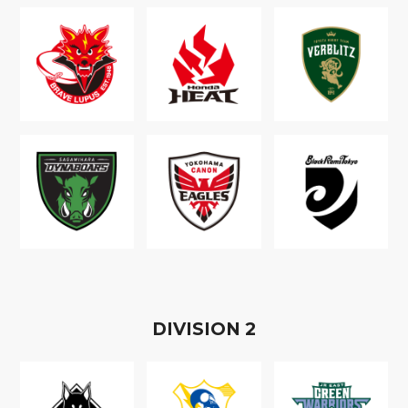
D
IVISION
2