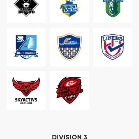
D
IVISION
3